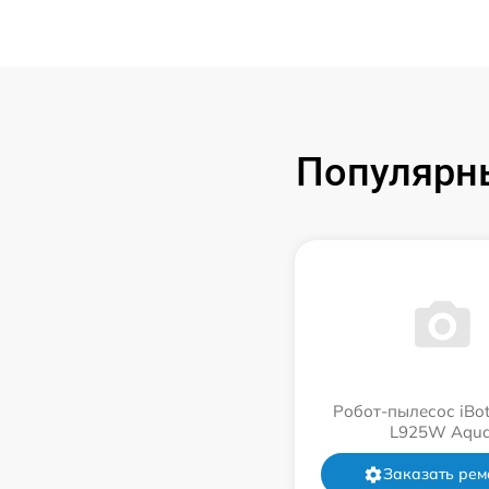
Популярны
Робот-пылесос iBot
L925W Aqu
Заказать рем