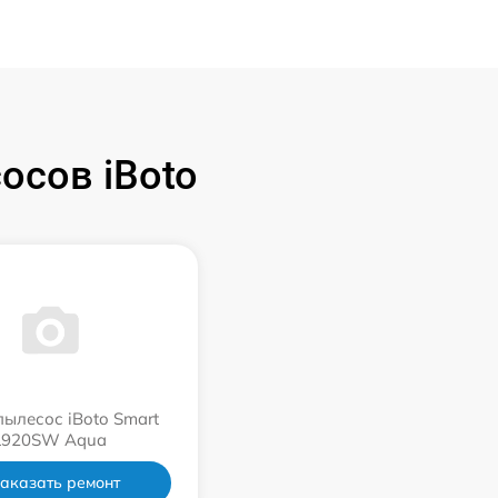
осов iBoto
пылесос iBoto Smart
L920SW Aqua
аказать ремонт