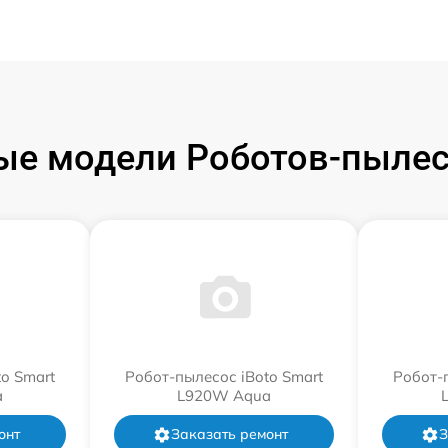
е модели Роботов-пылес
o Smart
Робот-пылесос iBoto Smart
Робот-
a
L920W Aqua
онт
Заказать ремонт
З