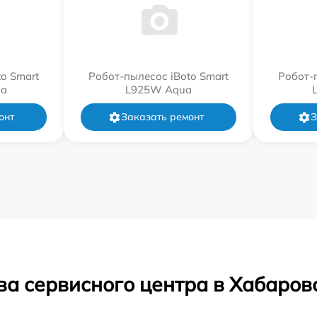
o Smart
Робот-пылесос iBoto Smart
Робот-
a
L925W Aqua
онт
Заказать ремонт
З
ва сервисного центра в Хабаров