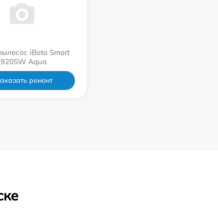
пылесос iBoto Smart
L920SW Aqua
аказать ремонт
ске