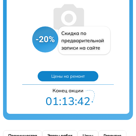
Скидка по
-20%
предварительной
записи на сайте
Цены на ремонт
Конец акции
01:13:41
Преимущества
Этапы работ
Цены
Гарантия
М