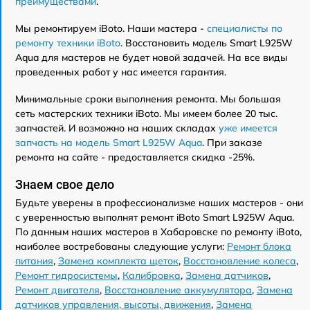
преимуществами
.
Мы ремонтируем iBoto. Наши мастера -
специалисты по
ремонту техники iBoto
. Восстановить модель Smart L925W
Aqua для мастеров не будет новой задачей. На все виды
проведенных работ у нас имеется гарантия.
Минимальные сроки выполнения ремонта. Мы большая
сеть мастерских техники iBoto. Мы имеем более 20 тыс.
запчастей. И возможно на наших складах
уже имеется
запчасть на модель Smart L925W Aqua
. При заказе
ремонта на сайте - предоставляется скидка -25%.
Знаем свое дело
Будьте уверены в профессионализме наших мастеров - они
с уверенностью выполнят ремонт iBoto Smart L925W Aqua.
По данным наших мастеров в Хабаровске по ремонту iBoto,
наиболее востребованы следующие услуги:
Ремонт блока
питания
,
Замена комплекта щеток
,
Восстановление колеса
,
Ремонт гидросистемы
,
Калибровка
,
Замена датчиков
,
Ремонт двигателя
,
Восстановление аккумулятора
,
Замена
датчиков управления, высоты, движения
,
Замена