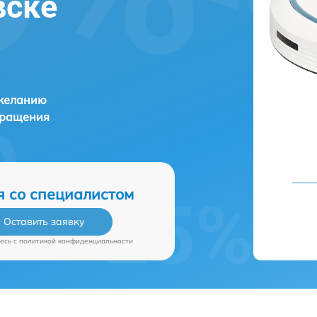
вске
 желанию
бращения
я со специалистом
Оставить заявку
есь c
политикой конфиденциальности