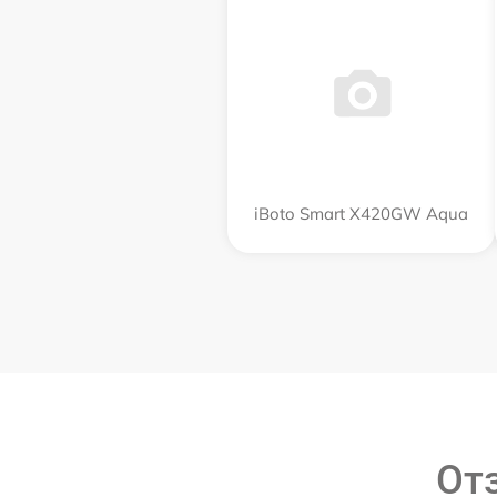
iBoto Smart Х420GW Aqua
От